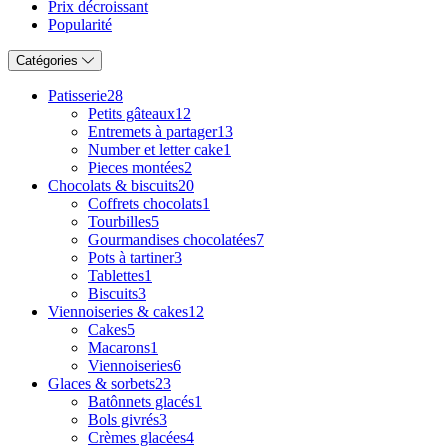
Prix décroissant
Popularité
Catégories
Patisserie
28
Petits gâteaux
12
Entremets à partager
13
Number et letter cake
1
Pieces montées
2
Chocolats & biscuits
20
Coffrets chocolats
1
Tourbilles
5
Gourmandises chocolatées
7
Pots à tartiner
3
Tablettes
1
Biscuits
3
Viennoiseries & cakes
12
Cakes
5
Macarons
1
Viennoiseries
6
Glaces & sorbets
23
Batônnets glacés
1
Bols givrés
3
Crèmes glacées
4