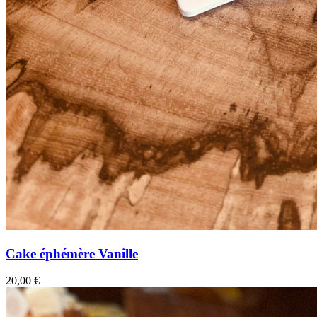
Cake éphémère Vanille
20,00
€