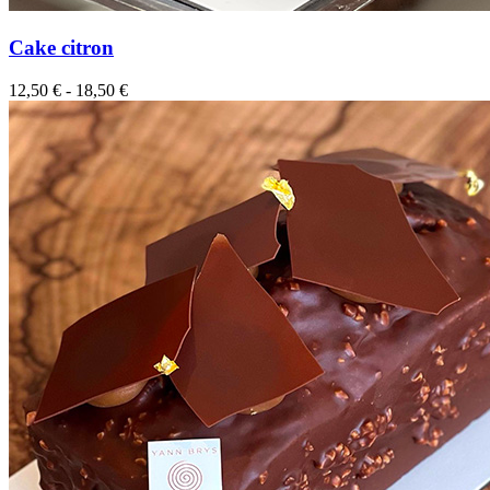
Cake citron
12,50
€
-
18,50
€