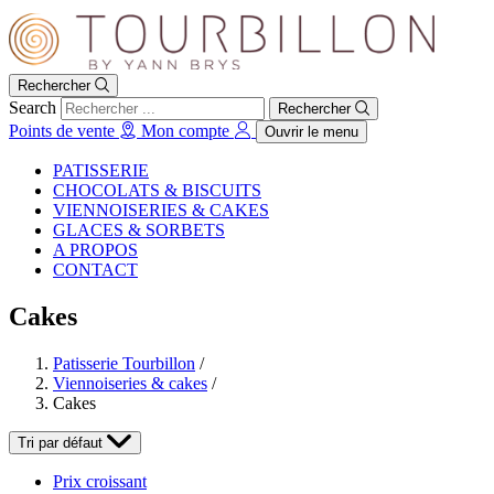
Rechercher
Search
Rechercher
Points de vente
Mon compte
Ouvrir le menu
PATISSERIE
CHOCOLATS & BISCUITS
VIENNOISERIES & CAKES
GLACES & SORBETS
A PROPOS
CONTACT
Cakes
Patisserie Tourbillon
/
Viennoiseries & cakes
/
Cakes
Tri par défaut
Prix croissant