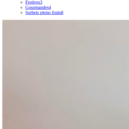
Festives
3
Gourmandes
4
Sorbets pleins fruits
8