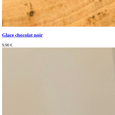
Glace chocolat noir
9,90
€