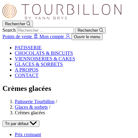
Rechercher
Search
Rechercher
Points de vente
Mon compte
Ouvrir le menu
PATISSERIE
CHOCOLATS & BISCUITS
VIENNOISERIES & CAKES
GLACES & SORBETS
A PROPOS
CONTACT
Crèmes glacées
Patisserie Tourbillon
/
Glaces & sorbets
/
Crèmes glacées
Tri par défaut
Prix croissant