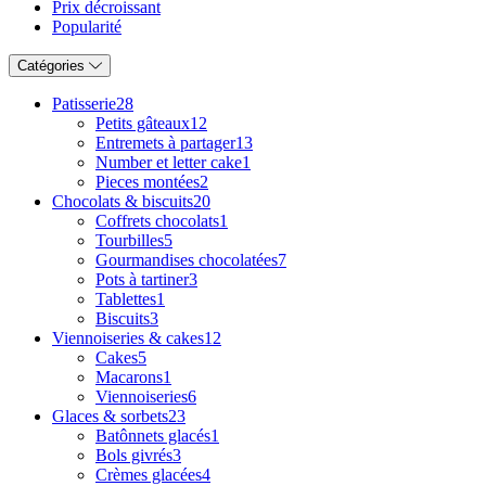
Prix décroissant
Popularité
Catégories
Patisserie
28
Petits gâteaux
12
Entremets à partager
13
Number et letter cake
1
Pieces montées
2
Chocolats & biscuits
20
Coffrets chocolats
1
Tourbilles
5
Gourmandises chocolatées
7
Pots à tartiner
3
Tablettes
1
Biscuits
3
Viennoiseries & cakes
12
Cakes
5
Macarons
1
Viennoiseries
6
Glaces & sorbets
23
Batônnets glacés
1
Bols givrés
3
Crèmes glacées
4