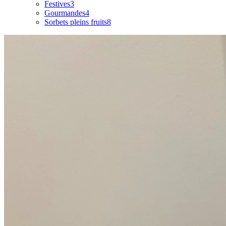
Festives
3
Gourmandes
4
Sorbets pleins fruits
8