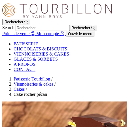
Rechercher
Search
Rechercher
Points de vente
Mon compte
Ouvrir le menu
PATISSERIE
CHOCOLATS & BISCUITS
VIENNOISERIES & CAKES
GLACES & SORBETS
A PROPOS
CONTACT
Patisserie Tourbillon
/
Viennoiseries & cakes
/
Cakes
/
Cake rocher pécan