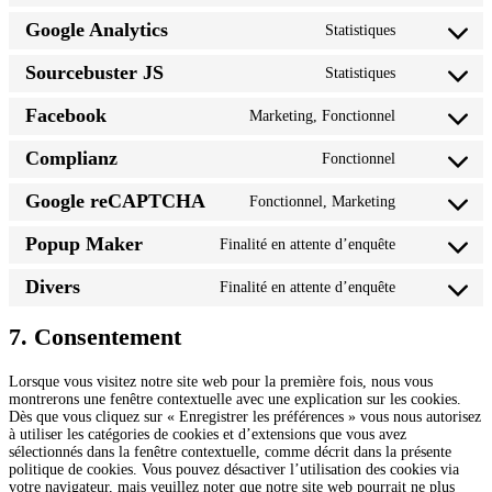
woocommer
to
Google Analytics
Statistiques
service
Consent
wordpress
to
Sourcebuster JS
Statistiques
service
Consent
google-
to
analytics
Facebook
Marketing, Fonctionnel
service
Consent
sourcebuster
to
js
Complianz
Fonctionnel
service
Consent
facebook
to
Google reCAPTCHA
Fonctionnel, Marketing
service
Consent
complianz
to
Popup Maker
Finalité en attente d’enquête
service
Consent
google-
to
recaptcha
Divers
Finalité en attente d’enquête
service
Consent
popup-
to
maker
service
7. Consentement
divers
Lorsque vous visitez notre site web pour la première fois, nous vous
montrerons une fenêtre contextuelle avec une explication sur les cookies.
Dès que vous cliquez sur « Enregistrer les préférences » vous nous autorisez
à utiliser les catégories de cookies et d’extensions que vous avez
sélectionnés dans la fenêtre contextuelle, comme décrit dans la présente
politique de cookies. Vous pouvez désactiver l’utilisation des cookies via
votre navigateur, mais veuillez noter que notre site web pourrait ne plus