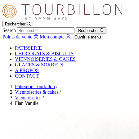
Rechercher
Search
Rechercher
Points de vente
Mon compte
Ouvrir le menu
PATISSERIE
CHOCOLATS & BISCUITS
VIENNOISERIES & CAKES
GLACES & SORBETS
A PROPOS
CONTACT
Patisserie Tourbillon
/
Viennoiseries & cakes
/
Viennoiseries
/
Flan Vanille