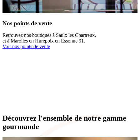
Nos points de vente
Le chef
Retrouvez nos boutiques à Saulx les Chartreux,
Découvrez l’univers de Yann Brys,
et à Marolles en Hurepoix en Essonne 91.
pâtissier Meilleur Ouvrier de France.
Voir nos points de vente
Qui sommes-nous
La pâtisserie
Nous vous invitons à découvrir les créations de la Pâtisserie
Tourbillon.
Découvrez nos produits
Découvrez l'ensemble de notre gamme
gourmande