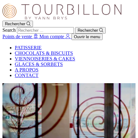
Rechercher
Search
Rechercher
Points de vente
Mon compte
Ouvrir le menu
PATISSERIE
CHOCOLATS & BISCUITS
VIENNOISERIES & CAKES
GLACES & SORBETS
A PROPOS
CONTACT