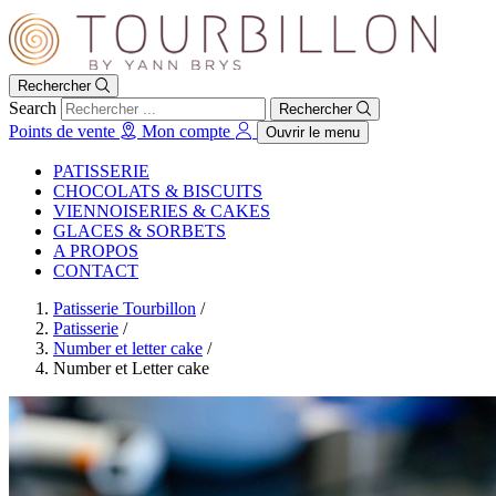
Rechercher
Search
Rechercher
Points de vente
Mon compte
Ouvrir le menu
PATISSERIE
CHOCOLATS & BISCUITS
VIENNOISERIES & CAKES
GLACES & SORBETS
A PROPOS
CONTACT
Patisserie Tourbillon
/
Patisserie
/
Number et letter cake
/
Number et Letter cake