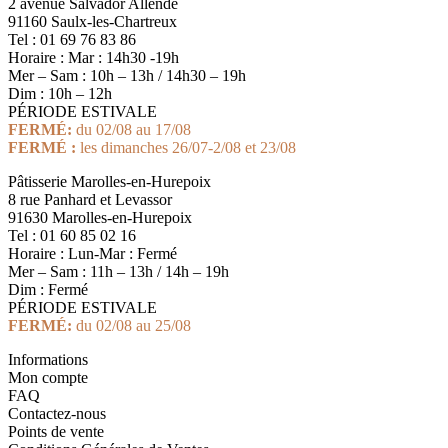
2 avenue Salvador Allende
91160 Saulx-les-Chartreux
Tel : 01 69 76 83 86
Horaire : Mar : 14h30 -19h
Mer – Sam : 10h – 13h / 14h30 – 19h
Dim : 10h – 12h
PÉRIODE ESTIVALE
FERMÉ:
du 02/08 au 17/08
FERMÉ :
les dimanches 26/07-2/08 et 23/08
Pâtisserie Marolles-en-Hurepoix
8 rue Panhard et Levassor
91630 Marolles-en-Hurepoix
Tel : 01 60 85 02 16
Horaire : Lun-Mar : Fermé
Mer – Sam : 11h – 13h / 14h – 19h
Dim : Fermé
PÉRIODE ESTIVALE
FERMÉ:
du 02/08 au 25/08
Informations
Mon compte
FAQ
Contactez-nous
Points de vente