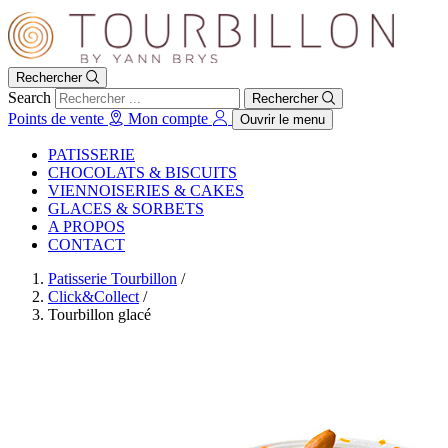
Rechercher
Search
Rechercher
Points de vente
Mon compte
Ouvrir le menu
PATISSERIE
CHOCOLATS & BISCUITS
VIENNOISERIES & CAKES
GLACES & SORBETS
A PROPOS
CONTACT
Patisserie Tourbillon
/
Click&Collect
/
Tourbillon glacé