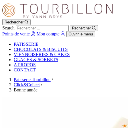
Rechercher
Search
Rechercher
Points de vente
Mon compte
Ouvrir le menu
PATISSERIE
CHOCOLATS & BISCUITS
VIENNOISERIES & CAKES
GLACES & SORBETS
A PROPOS
CONTACT
Patisserie Tourbillon
/
Click&Collect
/
Bonne année