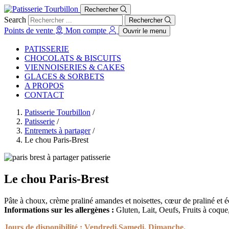
Rechercher
Search
Rechercher
Points de vente
Mon compte
Ouvrir le menu
PATISSERIE
CHOCOLATS & BISCUITS
VIENNOISERIES & CAKES
GLACES & SORBETS
A PROPOS
CONTACT
Patisserie Tourbillon
/
Patisserie
/
Entremets à partager
/
Le chou Paris-Brest
Le chou Paris-Brest
Pâte à choux, crème praliné amandes et noisettes, cœur de praliné et éc
Informations sur les allergènes :
Gluten, Lait, Oeufs, Fruits à coque, 
Jours de disponibilité :
Vendredi,Samedi, Dimanche.