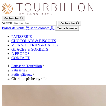
Rechercher
Search
Rechercher
Points de vente
Mon compte
Ouvrir le menu
PATISSERIE
CHOCOLATS & BISCUITS
VIENNOISERIES & CAKES
GLACES & SORBETS
A PROPOS
CONTACT
Patisserie Tourbillon
/
Patisserie
/
Petits gâteaux
/
Charlotte pêche myrtille