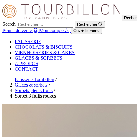
Recher
Search
Rechercher
Points de vente
Mon compte
Ouvrir le menu
PATISSERIE
CHOCOLATS & BISCUITS
VIENNOISERIES & CAKES
GLACES & SORBETS
A PROPOS
CONTACT
Patisserie Tourbillon
/
Glaces & sorbets
/
Sorbets pleins fruits
/
Sorbet 3 fruits rouges