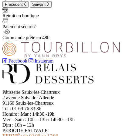
Précédent
Suivant
Retrait en boutique
Paiement sécurisé
Commande prête en 48h
Facebook
Instagram
Pâtisserie Saulx-les-Chartreux
2 avenue Salvador Allende
91160 Saulx-les-Chartreux
Tel : 01 69 76 83 86
Horaire : Mar : 14h30 -19h
Mer – Sam : 10h – 13h / 14h30 – 19h
Dim : 10h – 12h
PÉRIODE ESTIVALE
FERMÉ:
du 02/08 au 17/08