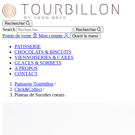
Rechercher
Search
Rechercher
Points de vente
Mon compte
Ouvrir le menu
PATISSERIE
CHOCOLATS & BISCUITS
VIENNOISERIES & CAKES
GLACES & SORBETS
A PROPOS
CONTACT
Patisserie Tourbillon
/
Click&Collect
/
Plateau de Sucettes coeurs