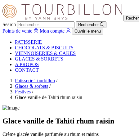
Recher
Search
Rechercher
Points de vente
Mon compte
Ouvrir le menu
PATISSERIE
CHOCOLATS & BISCUITS
VIENNOISERIES & CAKES
GLACES & SORBETS
A PROPOS
CONTACT
Patisserie Tourbillon
/
Glaces & sorbets
/
Festives
/
Glace vanille de Tahiti rhum raisin
Glace vanille de Tahiti rhum raisin
Crème glacée vanille parfumée au rhum et raisins