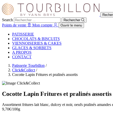
Recher
Search
Rechercher
Points de vente
Mon compte
Ouvrir le menu
PATISSERIE
CHOCOLATS & BISCUITS
VIENNOISERIES & CAKES
GLACES & SORBETS
A PROPOS
CONTACT
Patisserie Tourbillon
/
Click&Collect
/
Cocotte Lapin Fritures et pralinés assortis
Click&Collect
Cocotte Lapin Fritures et pralinés assortis
Assortiment fritures lait blanc, dulcey et noir, oeufs pralinés amandes 
9,70€/100g