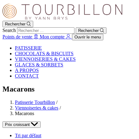
Rechercher
Search
Rechercher
Points de vente
Mon compte
Ouvrir le menu
PATISSERIE
CHOCOLATS & BISCUITS
VIENNOISERIES & CAKES
GLACES & SORBETS
A PROPOS
CONTACT
Macarons
Patisserie Tourbillon
/
Viennoiseries & cakes
/
Macarons
Prix croissant
Tri par défaut