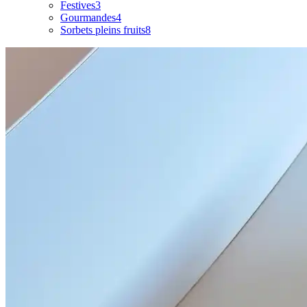
Festives
3
Gourmandes
4
Sorbets pleins fruits
8