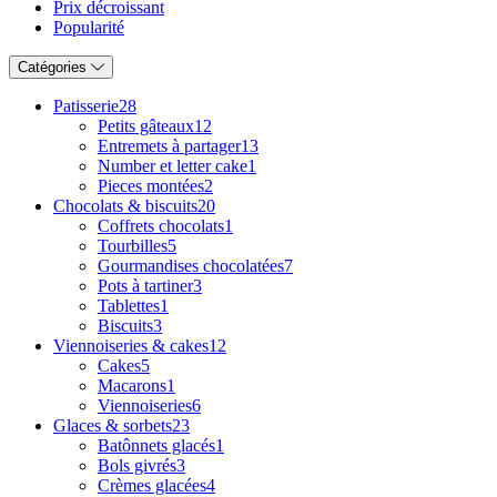
Prix décroissant
Popularité
Catégories
Patisserie
28
Petits gâteaux
12
Entremets à partager
13
Number et letter cake
1
Pieces montées
2
Chocolats & biscuits
20
Coffrets chocolats
1
Tourbilles
5
Gourmandises chocolatées
7
Pots à tartiner
3
Tablettes
1
Biscuits
3
Viennoiseries & cakes
12
Cakes
5
Macarons
1
Viennoiseries
6
Glaces & sorbets
23
Batônnets glacés
1
Bols givrés
3
Crèmes glacées
4